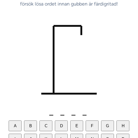
försök lösa ordet innan gubben är färdigritad!
_ _ _ _
A
B
C
D
E
F
G
H